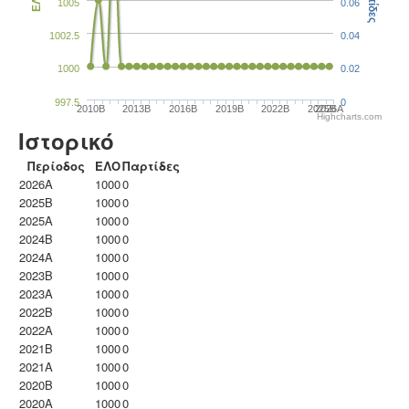
Παρτίδες
ΕΛΟ
1005
0.06
1002.5
0.04
1000
0.02
997.5
0
2010B
2013B
2016B
2019B
2022B
2025B
2026A
Highcharts.com
Ιστορικό
Περίοδος
ΕΛΟ
Παρτίδες
2026A
1000
0
2025B
1000
0
2025A
1000
0
2024B
1000
0
2024A
1000
0
2023B
1000
0
2023Α
1000
0
2022B
1000
0
2022A
1000
0
2021B
1000
0
2021A
1000
0
2020B
1000
0
2020A
1000
0