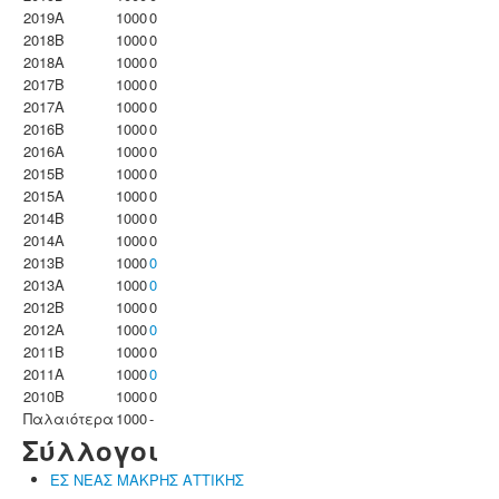
2019A
1000
0
2018B
1000
0
2018A
1000
0
2017B
1000
0
2017A
1000
0
2016B
1000
0
2016A
1000
0
2015B
1000
0
2015A
1000
0
2014B
1000
0
2014A
1000
0
2013B
1000
0
2013A
1000
0
2012B
1000
0
2012A
1000
0
2011B
1000
0
2011A
1000
0
2010B
1000
0
Παλαιότερα
1000
-
Σύλλογοι
ΕΣ ΝΕΑΣ ΜΑΚΡΗΣ ΑΤΤΙΚΗΣ