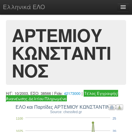
Ελληνικά ΕΛΟ
Περί
ΑΡΤΕΜΙΟΥ
ΚΩΝΣΤΑΝΤΙ
chesstu.be @ discord
Login
ΝΟΣ
Η/Γ: 10/2003, ΕΣΟ: 38566 | Fide:
42173000
|
Τέλος Εγγραφής/
Ανανέωσης Δελτίου Πληρωμένο
ΕΛΟ και Παρτίδες ΑΡΤΕΜΙΟΥ ΚΩΝΣΤΑΝΤΙΝΟΣ
Source: chessfed.gr
1100
25
1075
20