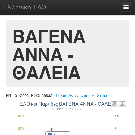
Ελληνικά ΕΛΟ
Περί
ΒΑΓΕΝΑ
ΑΝΝΑ -
chesstu.be @ discord
Login
ΘΑΛΕΙΑ
Η/Γ: 01/2003, ΕΣΟ: 38632 |
Τέλος Ανανέωσης Δελτίου
ΕΛΟ και Παρτίδες ΒΑΓΕΝΑ ΑΝΝΑ - ΘΑΛΕΙΑ
Source: chessfed.gr
1080
2.5
1060
2