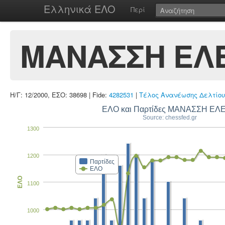
Ελληνικά ΕΛΟ
Περί
ΜΑΝΑΣΣΗ ΕΛ
Η/Γ: 12/2000, ΕΣΟ: 38698 | Fide:
4282531
|
Τέλος Ανανέωσης Δελτίου
ΕΛΟ και Παρτίδες ΜΑΝΑΣΣΗ ΕΛ
Source: chessfed.gr
1300
1200
Παρτίδες
ΕΛΟ
ΕΛΟ
1100
1000