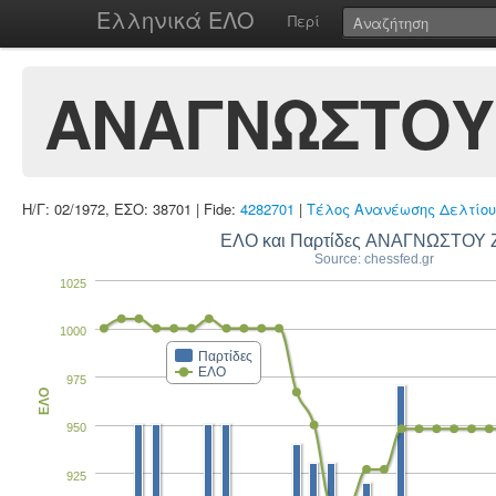
Ελληνικά ΕΛΟ
Περί
ΑΝΑΓΝΩΣΤΟΥ
Η/Γ: 02/1972, ΕΣΟ: 38701 | Fide:
4282701
|
Τέλος Ανανέωσης Δελτίου
ΕΛΟ και Παρτίδες ΑΝΑΓΝΩΣΤΟΥ
Source: chessfed.gr
1025
1000
Παρτίδες
ΕΛΟ
975
ΕΛΟ
950
925