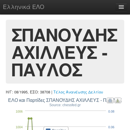
Ελληνικά ΕΛΟ
Περί
ΣΠΑΝΟΥΔΗΣ
ΑΧΙΛΛΕΥΣ -
chesstu.be @ discord
Login
ΠΑΥΛΟΣ
Η/Γ: 08/1995, ΕΣΟ: 38708 |
Τέλος Ανανέωσης Δελτίου
ΕΛΟ και Παρτίδες ΣΠΑΝΟΥΔΗΣ ΑΧΙΛΛΕΥΣ - ΠΑΥΛΟΣ
Source: chessfed.gr
1006
0.08
1004
0.06