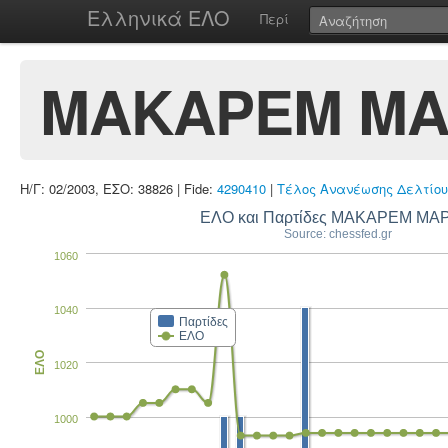
Ελληνικά ΕΛΟ
Περί
ΜΑΚΑΡΕΜ ΜΑ
Η/Γ: 02/2003, ΕΣΟ: 38826 | Fide:
4290410
|
Τέλος Ανανέωσης Δελτίου
ΕΛΟ και Παρτίδες ΜΑΚΑΡΕΜ ΜΑ
Source: chessfed.gr
1060
1040
Παρτίδες
ΕΛΟ
ΕΛΟ
1020
1000