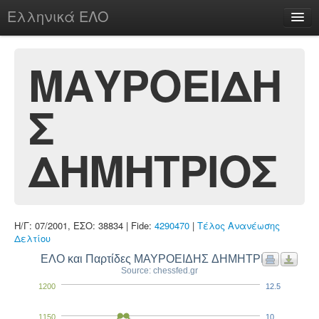
Ελληνικά ΕΛΟ
Περί
ΜΑΥΡΟΕΙΔΗ
Σ
chesstu.be @ discord
Login
ΔΗΜΗΤΡΙΟΣ
Η/Γ: 07/2001, ΕΣΟ: 38834 | Fide:
4290470
|
Τέλος Ανανέωσης
Δελτίου
ΕΛΟ και Παρτίδες ΜΑΥΡΟΕΙΔΗΣ ΔΗΜΗΤΡΙΟΣ
Source: chessfed.gr
1200
12.5
1150
10