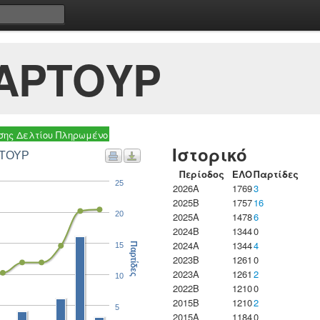
 ΑΡΤΟΥΡ
ης Δελτίου Πληρωμένο
Ιστορικό
ΡΤΟΥΡ
Περίοδος
ΕΛΟ
Παρτίδες
25
2026A
1769
3
2025B
1757
16
20
2025A
1478
6
2024B
1344
0
2024A
1344
4
15
Παρτίδες
2023B
1261
0
2023Α
1261
2
10
2022B
1210
0
2015B
1210
2
5
2015A
1184
0