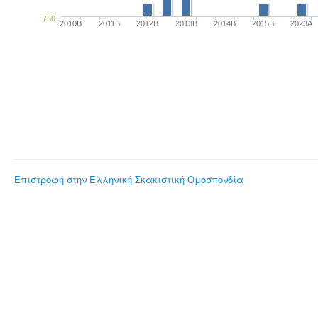
750
2010B
2011B
2012B
2013B
2014B
2015B
2023Α
Επιστροφή στην Ελληνική Σκακιστική Ομοσπονδία