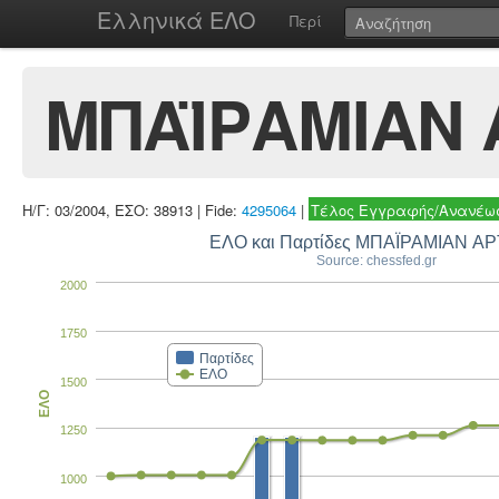
Ελληνικά ΕΛΟ
Περί
ΜΠΑΪΡΑΜΙΑΝ
Η/Γ: 03/2004, ΕΣΟ: 38913 | Fide:
4295064
|
Τέλος Εγγραφής/Ανανέωσ
ΕΛΟ και Παρτίδες ΜΠΑΪΡΑΜΙΑΝ Α
Source: chessfed.gr
2000
1750
Παρτίδες
ΕΛΟ
1500
ΕΛΟ
1250
1000