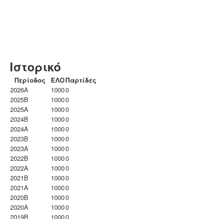
Ιστορικό
Περίοδος
ΕΛΟ
Παρτίδες
2026A
1000
0
2025B
1000
0
2025A
1000
0
2024B
1000
0
2024A
1000
0
2023B
1000
0
2023Α
1000
0
2022B
1000
0
2022A
1000
0
2021B
1000
0
2021A
1000
0
2020B
1000
0
2020A
1000
0
2019B
1000
0