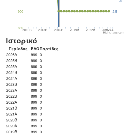
900
2.5
850
0
2010B
2013B
2016B
2019B
2022B
2025B
2026A
Highcharts.com
Ιστορικό
Περίοδος
ΕΛΟ
Παρτίδες
2026A
899
0
2025B
899
0
2025A
899
0
2024B
899
0
2024A
899
0
2023B
899
0
2023Α
899
0
2022B
899
0
2022A
899
0
2021B
899
0
2021A
899
0
2020B
899
0
2020A
899
0
2019B
899
0