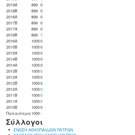
2019A
899
0
2018B
899
0
2018A
899
0
2017B
899
0
2017A
899
0
2016B
899
7
2016A
1005
0
2015B
1005
0
2015A
1005
0
2014B
1005
0
2014A
1005
0
2013B
1005
0
2013A
1005
0
2012B
1005
0
2012A
1005
0
2011B
1000
0
2011A
1005
0
2010B
1000
0
Παλαιότερα
1000
-
Σύλλογοι
ΕΝΩΣΗ ΑΘΛΟΠΑΙΔΙΩΝ ΠΑΤΡΩΝ