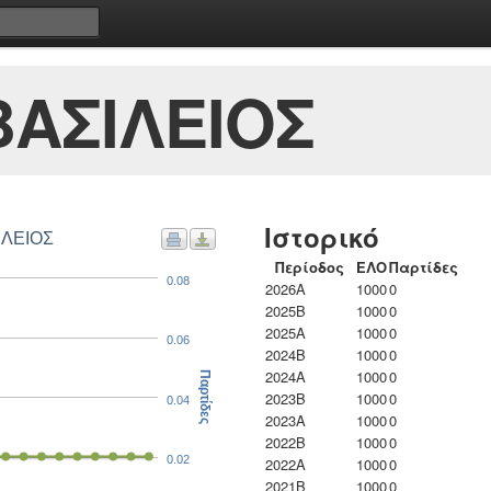
ΒΑΣΙΛΕΙΟΣ
Ιστορικό
ΙΛΕΙΟΣ
Περίοδος
ΕΛΟ
Παρτίδες
0.08
2026A
1000
0
2025B
1000
0
2025A
1000
0
0.06
2024B
1000
0
2024A
1000
0
Παρτίδες
2023B
1000
0
0.04
2023Α
1000
0
2022B
1000
0
0.02
2022A
1000
0
2021B
1000
0