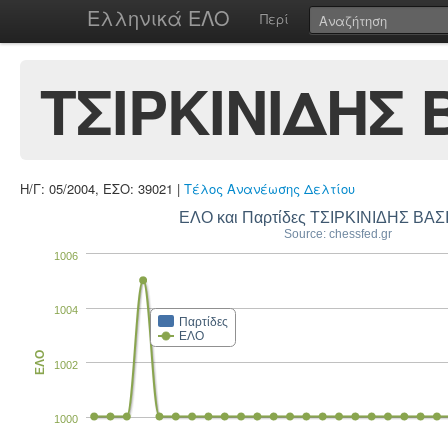
Ελληνικά ΕΛΟ
Περί
ΤΣΙΡΚΙΝΙΔΗΣ 
Η/Γ: 05/2004, ΕΣΟ: 39021 |
Τέλος Ανανέωσης Δελτίου
ΕΛΟ και Παρτίδες ΤΣΙΡΚΙΝΙΔΗΣ ΒΑΣ
Source: chessfed.gr
1006
1004
Παρτίδες
ΕΛΟ
ΕΛΟ
1002
1000