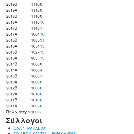
2019B
1116
0
2019A
1116
0
2018B
1116
0
2018A
1116
10
2017B
1140
17
2017A
1004
16
2016B
1085
31
2016A
1054
15
2015B
1027
15
2015A
965
15
2014B
1000
0
2014A
1000
4
2013B
1000
1
2013A
1000
0
2012B
1000
0
2012A
1010
0
2011B
1010
0
2011A
1005
0
Παλαιότερα
1000
-
Σύλλογοι
ΟΑΑ "ΗΡΑΚΛΕΙΟ"
ΣΟ ΛΕΩΝ ΚΑΝΤΙΑ "LEON CANDIA"