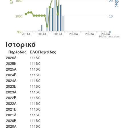
Παρτίδες
ΕΛΟ
1050
20
1000
10
950
0
2011A
2014A
2017A
2020A
2023Α
2026A
Highcharts.com
Ιστορικό
Περίοδος
ΕΛΟ
Παρτίδες
2026A
1116
0
2025B
1116
0
2025A
1116
0
2024B
1116
0
2024A
1116
0
2023B
1116
0
2023Α
1116
0
2022B
1116
0
2022A
1116
0
2021B
1116
0
2021A
1116
0
2020B
1116
0
2020A
1116
0