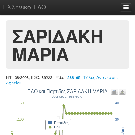
Ελληνικά ΕΛΟ
Περί
ΣΑΡΙΔΑΚΗ
ΜΑΡΙΑ
chesstu.be @ discord
Login
Η/Γ: 08/2003, ΕΣΟ: 39222 | Fide:
4288165
|
Τέλος Ανανέωσης
Δελτίου
ΕΛΟ και Παρτίδες ΣΑΡΙΔΑΚΗ ΜΑΡΙΑ
Source: chessfed.gr
1150
40
1100
30
Παρτίδες
ΕΛΟ