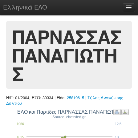
Ελληνικά ΕΛΟ
Περί
ΠΑΡΝΑΣΣΑΣ
ΠΑΝΑΓΙΩΤΗ
chesstu.be @ discord
Login
Σ
Η/Γ: 01/2004, ΕΣΟ: 39334 | Fide:
25819615
|
Τέλος Ανανέωσης
Δελτίου
ΕΛΟ και Παρτίδες ΠΑΡΝΑΣΣΑΣ ΠΑΝΑΓΙΩΤΗΣ
Source: chessfed.gr
1050
12.5
1025
10