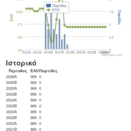
Παρτίδες
ΕΛΟ
1000
7.5
Παρτίδες
ΕΛΟ
975
5
950
2.5
925
0
2011A
2013A
2015B
2017B
2019B
2021B
2023B
2025B
2026A
Highcharts.com
Ιστορικό
Περίοδος
ΕΛΟ
Παρτίδες
2026A
969
0
2025B
969
0
2025A
969
0
2024B
969
0
2024A
969
0
2023B
969
0
2023Α
969
0
2022B
969
0
2022A
969
0
2021B
969
0