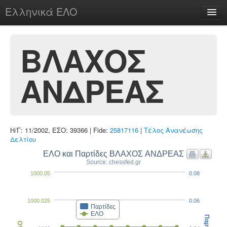
Ελληνικά ΕΛΟ
Περί
ΒΛΑΧΟΣ
ΑΝΔΡΕΑΣ
chesstu.be @ discord
Login
Η/Γ: 11/2002, ΕΣΟ: 39366 | Fide:
25817116
|
Τέλος Ανανέωσης
Δελτίου
ΕΛΟ και Παρτίδες ΒΛΑΧΟΣ ΑΝΔΡΕΑΣ
Source: chessfed.gr
1000.05
0.08
1000.025
0.06
Παρτίδες
ΕΛΟ