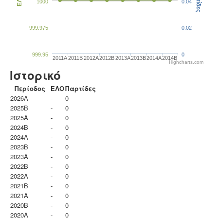
Παρτίδες
ΕΛΟ
1000
0.04
999.975
0.02
999.95
0
2011A
2011B
2012A
2012B
2013A
2013B
2014A
2014B
Highcharts.com
Ιστορικό
Περίοδος
ΕΛΟ
Παρτίδες
2026A
-
0
2025B
-
0
2025A
-
0
2024B
-
0
2024A
-
0
2023B
-
0
2023Α
-
0
2022B
-
0
2022A
-
0
2021B
-
0
2021A
-
0
2020B
-
0
2020A
-
0