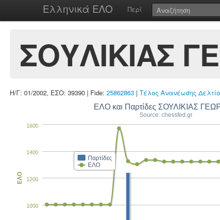
Ελληνικά ΕΛΟ
Περί
ΣΟΥΛΙΚΙΑΣ Γ
Η/Γ: 01/2002, ΕΣΟ: 39390 | Fide:
25862863
|
Τέλος Ανανέωσης Δελτίο
ΕΛΟ και Παρτίδες ΣΟΥΛΙΚΙΑΣ ΓΕΩ
Source: chessfed.gr
1600
1400
Παρτίδες
ΕΛΟ
ΕΛΟ
1200
1000