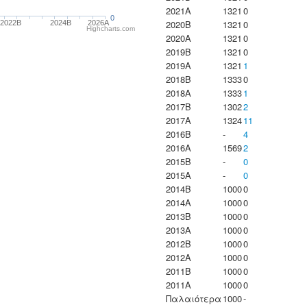
2021A
1321
0
0
2020B
1321
0
2022B
2024B
2026A
Highcharts.com
2020A
1321
0
2019B
1321
0
2019A
1321
1
2018B
1333
0
2018A
1333
1
2017B
1302
2
2017A
1324
11
2016B
-
4
2016A
1569
2
2015B
-
0
2015A
-
0
2014B
1000
0
2014A
1000
0
2013B
1000
0
2013A
1000
0
2012B
1000
0
2012A
1000
0
2011B
1000
0
2011A
1000
0
Παλαιότερα
1000
-