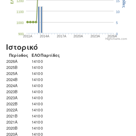
Παρτίδες
ΕΛΟ
1200
15
1100
10
1000
5
900
0
2011A
2014A
2017A
2020A
2023Α
2026A
Highcharts.com
Ιστορικό
Περίοδος
ΕΛΟ
Παρτίδες
2026A
1410
0
2025B
1410
0
2025A
1410
0
2024B
1410
0
2024A
1410
0
2023B
1410
0
2023Α
1410
0
2022B
1410
0
2022A
1410
0
2021B
1410
0
2021A
1410
0
2020B
1410
0
2020A
1410
0