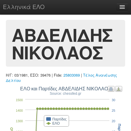
Ελληνικά ΕΛΟ
Περί
ΑΒΔΕΛΙΔΗΣ
ΝΙΚΟΛΑΟΣ
chesstu.be @ discord
Login
Η/Γ: 03/1981, ΕΣΟ: 39476 | Fide:
25803069
|
Τέλος Ανανέωσης
Δελτίου
ΕΛΟ και Παρτίδες ΑΒΔΕΛΙΔΗΣ ΝΙΚΟΛΑΟΣ
Source: chessfed.gr
1500
30
1400
25
Παρτίδες
1300
20
ΕΛΟ