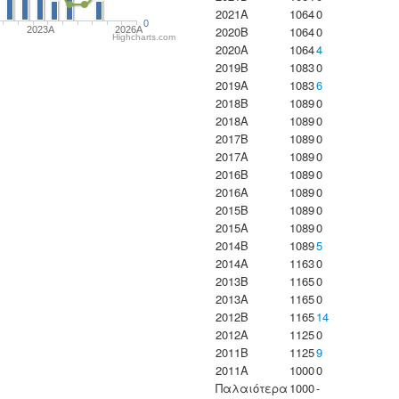
2021A
1064
0
0
2020B
1064
0
2023Α
2026A
Highcharts.com
2020A
1064
4
2019B
1083
0
2019A
1083
6
2018B
1089
0
2018A
1089
0
2017B
1089
0
2017A
1089
0
2016B
1089
0
2016A
1089
0
2015B
1089
0
2015A
1089
0
2014B
1089
5
2014A
1163
0
2013B
1165
0
2013A
1165
0
2012B
1165
14
2012A
1125
0
2011B
1125
9
2011A
1000
0
Παλαιότερα
1000
-