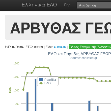
Ελληνικά ΕΛΟ
Περί
ΑΡΒΥΘΑΣ ΓΕ
Η/Γ: 07/1984, ΕΣΟ: 39669 | Fide:
4288416
|
Τέλος Εγγραφής/Ανανέωσ
ΕΛΟ και Παρτίδες ΑΡΒΥΘΑΣ ΓΕΩΡ
Source: chessfed.gr
1200
1100
Παρτίδες
ΕΛΟ
ΕΛΟ
1000
900