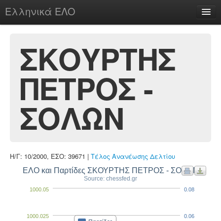
Ελληνικά ΕΛΟ
Περί
ΣΚΟΥΡΤΗΣ
ΠΕΤΡΟΣ -
chesstu.be @ discord
Login
ΣΟΛΩΝ
Η/Γ: 10/2000, ΕΣΟ: 39671 |
Τέλος Ανανέωσης Δελτίου
ΕΛΟ και Παρτίδες ΣΚΟΥΡΤΗΣ ΠΕΤΡΟΣ - ΣΟΛΩΝ
Source: chessfed.gr
1000.05
0.08
1000.025
0.06