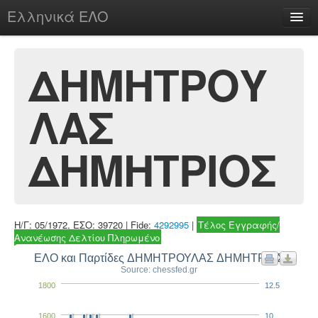
Ελληνικά ΕΛΟ
Περί
ΔΗΜΗΤΡΟΥ
ΛΑΣ
chesstu.be @ discord
Login
ΔΗΜΗΤΡΙΟΣ
Η/Γ: 05/1972, ΕΣΟ: 39720 | Fide:
4292995
|
Τέλος Εγγραφής/
Ανανέωσης Δελτίου Πληρωμένο
ΕΛΟ και Παρτίδες ΔΗΜΗΤΡΟΥΛΑΣ ΔΗΜΗΤΡΙΟΣ
Source: chessfed.gr
1800
12.5
1600
10