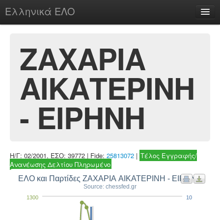
Ελληνικά ΕΛΟ
Περί
ΖΑΧΑΡΙΑ
ΑΙΚΑΤΕΡΙΝΗ
chesstu.be @ discord
Login
- ΕΙΡΗΝΗ
Η/Γ: 02/2001, ΕΣΟ: 39772 | Fide:
25813072
|
Τέλος Εγγραφής/
Ανανέωσης Δελτίου Πληρωμένο
ΕΛΟ και Παρτίδες ΖΑΧΑΡΙΑ ΑΙΚΑΤΕΡΙΝΗ - ΕΙΡΗΝΗ
Source: chessfed.gr
1300
10