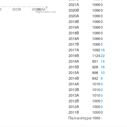
2021A
1066
0
0
2020B
1066
0
B
2023B
2025B
2026A
Highcharts.com
2020A
1066
0
2019B
1066
0
2019A
1066
0
2018B
1066
0
2018A
1066
0
2017B
1066
5
2017A
1092
16
2016B
1124
22
2016A
951
14
2015B
928
16
2015A
898
10
2014B
842
6
2014A
1015
0
2013B
1010
0
2013A
1010
0
2012B
1005
0
2012A
1000
0
2011B
1000
0
Παλαιότερα
1000
-