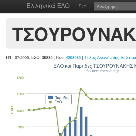
Ελληνικά ΕΛΟ
Περί
ΤΣΟΥΡΟΥΝΑΚ
Η/Γ: 07/2005, ΕΣΟ: 39835 | Fide:
4298985
|
Τέλος Ανανέωσης Δελτίου
ΕΛΟ και Παρτίδες ΤΣΟΥΡΟΥΝΑΚΗΣ
Source: chessfed.gr
1200
1100
Παρτίδες
ΕΛΟ
ΕΛΟ
1000
900