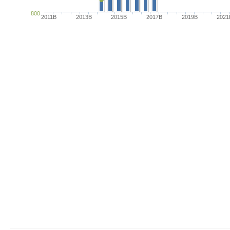
800
2011B
2013B
2015B
2017B
2019B
2021