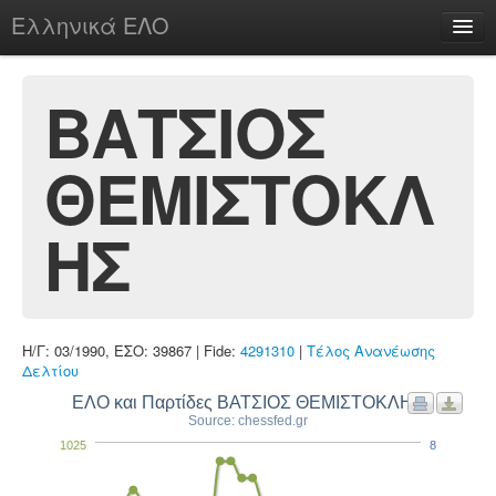
Ελληνικά ΕΛΟ
Περί
ΒΑΤΣΙΟΣ
ΘΕΜΙΣΤΟΚΛ
chesstu.be @ discord
Login
ΗΣ
Η/Γ: 03/1990, ΕΣΟ: 39867 | Fide:
4291310
|
Τέλος Ανανέωσης
Δελτίου
ΕΛΟ και Παρτίδες ΒΑΤΣΙΟΣ ΘΕΜΙΣΤΟΚΛΗΣ
Source: chessfed.gr
1025
8