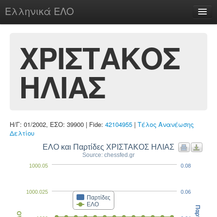
Ελληνικά ΕΛΟ
Περί
ΧΡΙΣΤΑΚΟΣ
ΗΛΙΑΣ
chesstu.be @ discord
Login
Η/Γ: 01/2002, ΕΣΟ: 39900 | Fide:
42104955
|
Τέλος Ανανέωσης
Δελτίου
ΕΛΟ και Παρτίδες ΧΡΙΣΤΑΚΟΣ ΗΛΙΑΣ
Source: chessfed.gr
1000.05
0.08
1000.025
0.06
Παρτίδες
ΕΛΟ