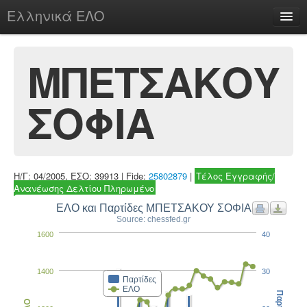
Ελληνικά ΕΛΟ
Περί
ΜΠΕΤΣΑΚΟΥ
ΣΟΦΙΑ
chesstu.be @ discord
Login
Η/Γ: 04/2005, ΕΣΟ: 39913 | Fide:
25802879
|
Τέλος Εγγραφής/
Ανανέωσης Δελτίου Πληρωμένο
ΕΛΟ και Παρτίδες ΜΠΕΤΣΑΚΟΥ ΣΟΦΙΑ
Source: chessfed.gr
1600
40
1400
30
Παρτίδες
ΕΛΟ