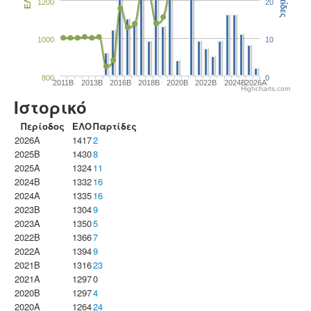
Παρτίδες
ΕΛΟ
1200
20
1000
10
800
0
2011B
2013B
2016B
2018B
2020B
2022B
2024B
2026A
Highcharts.com
Ιστορικό
Περίοδος
ΕΛΟ
Παρτίδες
2026A
1417
2
2025B
1430
8
2025A
1324
11
2024B
1332
16
2024A
1335
16
2023B
1304
9
2023Α
1350
5
2022B
1366
7
2022A
1394
9
2021B
1316
23
2021A
1297
0
2020B
1297
4
2020A
1264
24