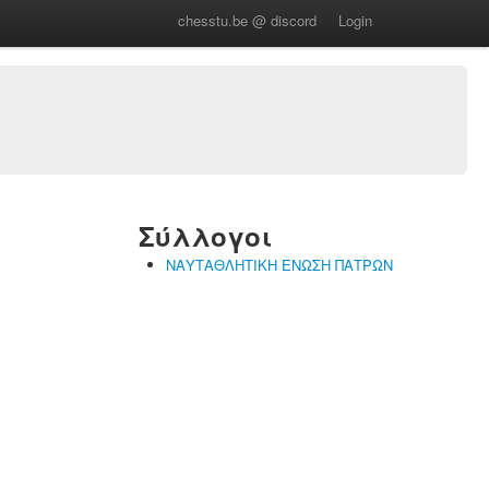
chesstu.be @ discord
Login
Σύλλογοι
ΝΑΥΤΑΘΛΗΤΙΚΗ ΕΝΩΣΗ ΠΑΤΡΩΝ