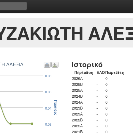
ΥΖΑΚΙΩΤΗ ΑΛΕΞ
Ιστορικό
ΤΗ ΑΛΕΞΙΑ
Περίοδος
ΕΛΟ
Παρτίδες
0.08
2026A
-
0
2025B
-
0
2025A
-
0
0.06
2024B
-
0
2024A
-
0
Παρτίδες
2023B
-
0
0.04
2023Α
-
0
2022B
-
0
0.02
2022A
-
0
2021B
-
0