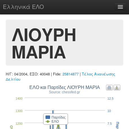
Ελληνικά ΕΛΟ
Περί
ΛΙΟΥΡΗ
ΜΑΡΙΑ
chesstu.be @ discord
Login
Η/Γ: 04/2004, ΕΣΟ: 40048 | Fide:
25814877
|
Τέλος Ανανέωσης
Δελτίου
ΕΛΟ και Παρτίδες ΛΙΟΥΡΗ ΜΑΡΙΑ
Source: chessfed.gr
1400
12.5
1300
10
Παρτίδες
ΕΛΟ
1200
7.5