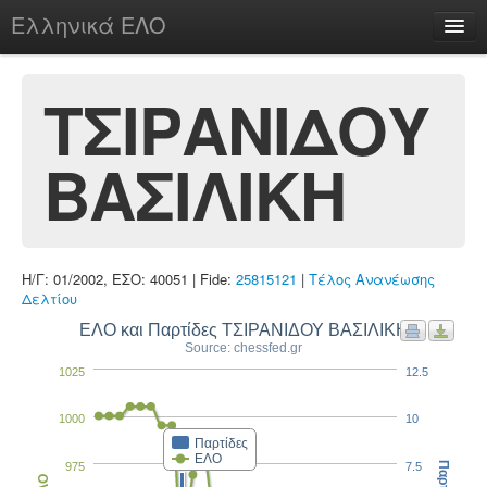
Ελληνικά ΕΛΟ
Περί
ΤΣΙΡΑΝΙΔΟΥ
ΒΑΣΙΛΙΚΗ
chesstu.be @ discord
Login
Η/Γ: 01/2002, ΕΣΟ: 40051 | Fide:
25815121
|
Τέλος Ανανέωσης
Δελτίου
ΕΛΟ και Παρτίδες ΤΣΙΡΑΝΙΔΟΥ ΒΑΣΙΛΙΚΗ
Source: chessfed.gr
1025
12.5
1000
10
Παρτίδες
ΕΛΟ
975
7.5