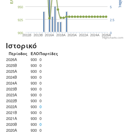
Παρτίδες
ΕΛΟ
950
5
925
2.5
900
0
2011B
2013B
2016A
2018A
2020A
2022A
2024A
2026A
Highcharts.com
Ιστορικό
Περίοδος
ΕΛΟ
Παρτίδες
2026A
930
0
2025B
930
0
2025A
930
0
2024B
930
0
2024A
930
0
2023B
930
0
2023Α
930
0
2022B
930
0
2022A
930
0
2021B
930
0
2021A
930
0
2020B
930
0
2020A
930
0