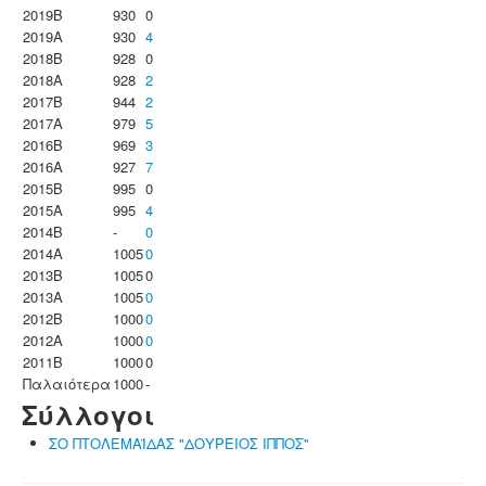
2019B
930
0
2019A
930
4
2018B
928
0
2018A
928
2
2017B
944
2
2017A
979
5
2016B
969
3
2016A
927
7
2015B
995
0
2015A
995
4
2014B
-
0
2014A
1005
0
2013B
1005
0
2013A
1005
0
2012B
1000
0
2012A
1000
0
2011B
1000
0
Παλαιότερα
1000
-
Σύλλογοι
ΣΟ ΠΤΟΛΕΜΑΪΔΑΣ "ΔΟΥΡΕΙΟΣ ΙΠΠΟΣ"