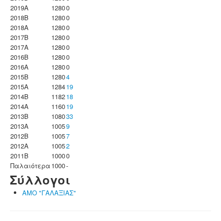
2019A
1280
0
2018B
1280
0
2018A
1280
0
2017B
1280
0
2017A
1280
0
2016B
1280
0
2016A
1280
0
2015B
1280
4
2015A
1284
19
2014B
1182
18
2014A
1160
19
2013B
1080
33
2013A
1005
9
2012B
1005
7
2012A
1005
2
2011B
1000
0
Παλαιότερα
1000
-
Σύλλογοι
ΑΜΟ "ΓΑΛΑΞΙΑΣ"