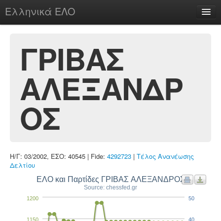
Ελληνικά ΕΛΟ
Περί
ΓΡΙΒΑΣ
ΑΛΕΞΑΝΔΡ
chesstu.be @ discord
Login
ΟΣ
Η/Γ: 03/2002, ΕΣΟ: 40545 | Fide:
4292723
|
Τέλος Ανανέωσης
Δελτίου
ΕΛΟ και Παρτίδες ΓΡΙΒΑΣ ΑΛΕΞΑΝΔΡΟΣ
Source: chessfed.gr
1200
50
1150
40