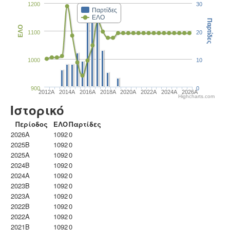
1200
30
Παρτίδες
ΕΛΟ
Παρτίδες
ΕΛΟ
1100
20
1000
10
900
0
2012A
2014A
2016A
2018A
2020A
2022A
2024A
2026A
Highcharts.com
Ιστορικό
Περίοδος
ΕΛΟ
Παρτίδες
2026A
1092
0
2025B
1092
0
2025A
1092
0
2024B
1092
0
2024A
1092
0
2023B
1092
0
2023Α
1092
0
2022B
1092
0
2022A
1092
0
2021B
1092
0