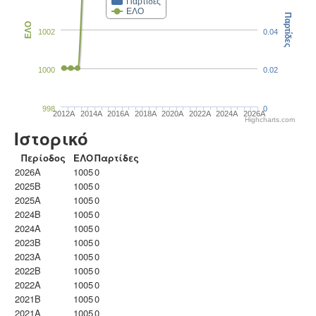
Παρτίδες
ΕΛΟ
Παρτίδες
ΕΛΟ
1002
0.04
1000
0.02
998
0
2012A
2014A
2016A
2018A
2020A
2022A
2024A
2026A
Highcharts.com
Ιστορικό
Περίοδος
ΕΛΟ
Παρτίδες
2026A
1005
0
2025B
1005
0
2025A
1005
0
2024B
1005
0
2024A
1005
0
2023B
1005
0
2023Α
1005
0
2022B
1005
0
2022A
1005
0
2021B
1005
0
2021A
1005
0