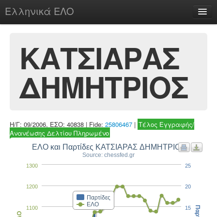
Ελληνικά ΕΛΟ
Περί
ΚΑΤΣΙΑΡΑΣ
ΔΗΜΗΤΡΙΟΣ
chesstu.be @ discord
Login
Η/Γ: 09/2006, ΕΣΟ: 40838 | Fide:
25806467
|
Τέλος Εγγραφής/
Ανανέωσης Δελτίου Πληρωμένο
ΕΛΟ και Παρτίδες ΚΑΤΣΙΑΡΑΣ ΔΗΜΗΤΡΙΟΣ
Source: chessfed.gr
1300
25
1200
20
Παρτίδες
ΕΛΟ
1100
15