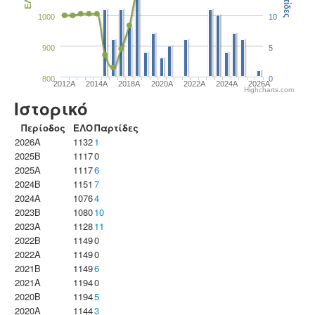
Παρτίδες
ΕΛΟ
1000
10
900
5
800
0
2012A
2014A
2018A
2020A
2022A
2024A
2026A
Highcharts.com
Ιστορικό
Περίοδος
ΕΛΟ
Παρτίδες
2026A
1132
1
2025B
1117
0
2025A
1117
6
2024B
1151
7
2024A
1076
4
2023B
1080
10
2023Α
1128
11
2022B
1149
0
2022A
1149
0
2021B
1149
6
2021A
1194
0
2020B
1194
5
2020A
1144
3