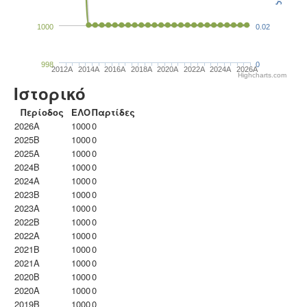
1000
0.02
998
0
2012A
2014A
2016A
2018A
2020A
2022A
2024A
2026A
Highcharts.com
Ιστορικό
Περίοδος
ΕΛΟ
Παρτίδες
2026A
1000
0
2025B
1000
0
2025A
1000
0
2024B
1000
0
2024A
1000
0
2023B
1000
0
2023Α
1000
0
2022B
1000
0
2022A
1000
0
2021B
1000
0
2021A
1000
0
2020B
1000
0
2020A
1000
0
2019B
1000
0