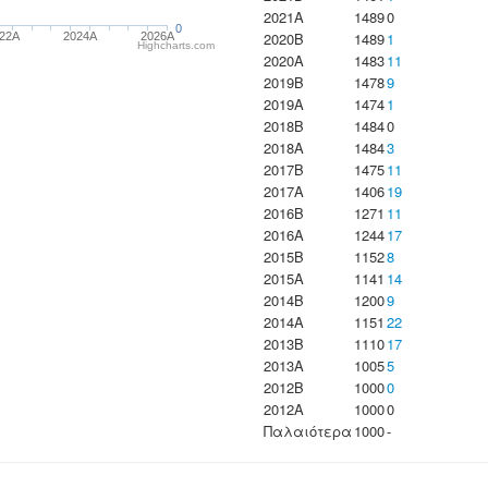
2021A
1489
0
0
2020B
1489
1
22A
2024A
2026A
Highcharts.com
2020A
1483
11
2019B
1478
9
2019A
1474
1
2018B
1484
0
2018A
1484
3
2017B
1475
11
2017A
1406
19
2016B
1271
11
2016A
1244
17
2015B
1152
8
2015A
1141
14
2014B
1200
9
2014A
1151
22
2013B
1110
17
2013A
1005
5
2012B
1000
0
2012A
1000
0
Παλαιότερα
1000
-