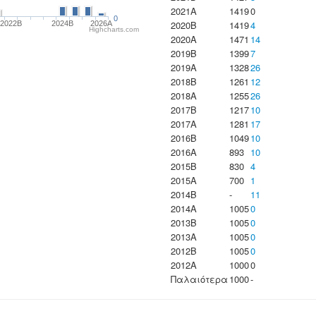
2021A
1419
0
0
2020B
1419
4
2022B
2024B
2026A
Highcharts.com
2020A
1471
14
2019B
1399
7
2019A
1328
26
2018B
1261
12
2018A
1255
26
2017B
1217
10
2017A
1281
17
2016B
1049
10
2016A
893
10
2015B
830
4
2015A
700
1
2014B
-
11
2014A
1005
0
2013B
1005
0
2013A
1005
0
2012B
1005
0
2012A
1000
0
Παλαιότερα
1000
-