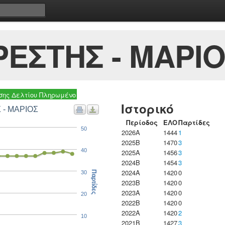
ΡΕΣΤΗΣ - ΜΑΡΙ
ης Δελτίου Πληρωμένο
Ιστορικό
 - ΜΑΡΙΟΣ
Περίοδος
ΕΛΟ
Παρτίδες
50
2026A
1444
1
2025B
1470
3
40
2025A
1456
3
2024B
1454
3
2024A
1420
0
30
Παρτίδες
2023B
1420
0
2023Α
1420
0
20
2022B
1420
0
2022A
1420
2
10
2021B
1427
3