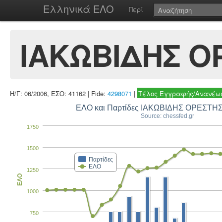
Ελληνικά ΕΛΟ
Περί
ΙΑΚΩΒΙΔΗΣ Ο
Η/Γ: 06/2006, ΕΣΟ: 41162 | Fide:
4298071
|
Τέλος Εγγραφής/Ανανέωσ
ΕΛΟ και Παρτίδες ΙΑΚΩΒΙΔΗΣ ΟΡΕΣΤΗΣ
Source: chessfed.gr
1750
1500
Παρτίδες
ΕΛΟ
1250
ΕΛΟ
1000
750