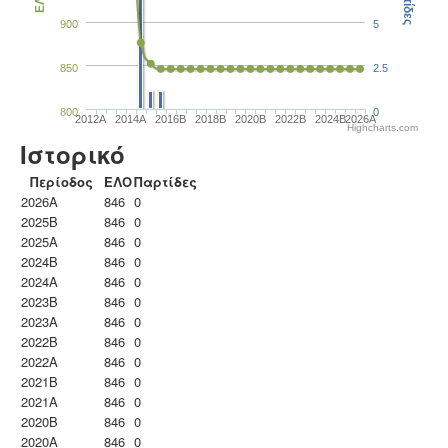
Παρτίδες
ΕΛΟ
900
5
850
2.5
800
0
2012A
2014A
2016B
2018B
2020B
2022B
2024B
2026A
Highcharts.com
Ιστορικό
Περίοδος
ΕΛΟ
Παρτίδες
2026A
846
0
2025B
846
0
2025A
846
0
2024B
846
0
2024A
846
0
2023B
846
0
2023Α
846
0
2022B
846
0
2022A
846
0
2021B
846
0
2021A
846
0
2020B
846
0
2020A
846
0