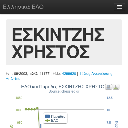
Ελληνικά ΕΛΟ
Περί
ΕΣΚΙΝΤΖΗΣ
ΧΡΗΣΤΟΣ
chesstu.be @ discord
Login
Η/Γ: 09/2003, ΕΣΟ: 41177 | Fide:
4299620
|
Τέλος Ανανέωσης
Δελτίου
ΕΛΟ και Παρτίδες ΕΣΚΙΝΤΖΗΣ ΧΡΗΣΤΟΣ
Source: chessfed.gr
1050
12.5
1000
10
Παρτίδες
ΕΛΟ
950
7.5