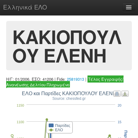
Ελληνικά ΕΛΟ
Περί
ΚΑΚΙΟΠΟΥΛ
ΟΥ ΕΛΕΝΗ
chesstu.be @ discord
Login
Η/Γ: 01/2006, ΕΣΟ: 41206 | Fide:
25819313
|
Τέλος Εγγραφής/
Ανανέωσης Δελτίου Πληρωμένο
ΕΛΟ και Παρτίδες ΚΑΚΙΟΠΟΥΛΟΥ ΕΛΕΝΗ
Source: chessfed.gr
1150
20
1100
15
Παρτίδες
ΕΛΟ