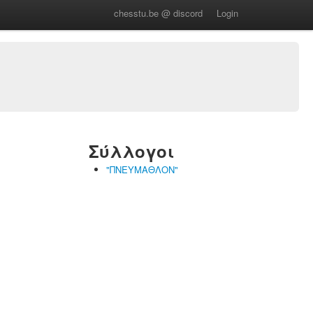
chesstu.be @ discord
Login
Σύλλογοι
"ΠΝΕΥΜΑΘΛΟΝ"