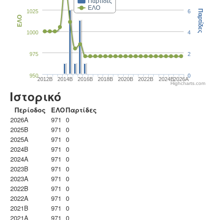
Παρτίδες
ΕΛΟ
1025
6
Παρτίδες
ΕΛΟ
1000
4
975
2
950
0
2012B
2014B
2016B
2018B
2020B
2022B
2024B
2026A
Highcharts.com
Ιστορικό
Περίοδος
ΕΛΟ
Παρτίδες
2026A
971
0
2025B
971
0
2025A
971
0
2024B
971
0
2024A
971
0
2023B
971
0
2023Α
971
0
2022B
971
0
2022A
971
0
2021B
971
0
2021A
971
0