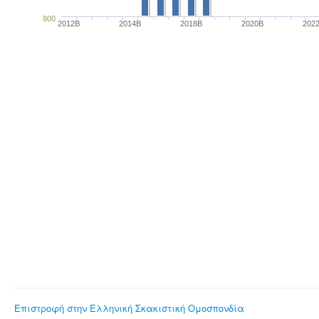
800
2012B
2014B
2018B
2020B
202
Επιστροφή στην Ελληνική Σκακιστική Ομοσπονδία