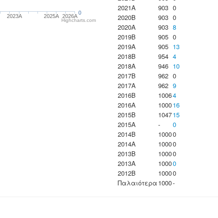
2021A
903
0
0
2020B
903
0
2023Α
2025A
2026A
Highcharts.com
2020A
903
8
2019B
905
0
2019A
905
13
2018B
954
4
2018A
946
10
2017B
962
0
2017A
962
9
2016B
1006
4
2016A
1000
16
2015B
1047
15
2015A
-
0
2014B
1000
0
2014A
1000
0
2013B
1000
0
2013A
1000
0
2012B
1000
0
Παλαιότερα
1000
-