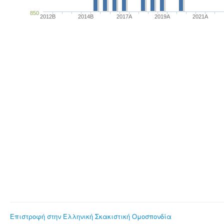
850
2012B
2014B
2017A
2019A
2021A
Επιστροφή στην Ελληνική Σκακιστική Ομοσπονδία