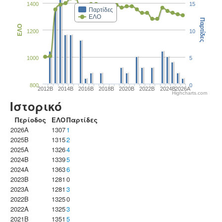
1400
15
Παρτίδες
ΕΛΟ
Παρτίδες
ΕΛΟ
1200
10
1000
5
800
0
2012B
2014B
2016B
2018B
2020B
2022B
2024B
2026A
Highcharts.com
Ιστορικό
Περίοδος
ΕΛΟ
Παρτίδες
2026A
1307
1
2025B
1315
2
2025A
1326
4
2024B
1339
5
2024A
1363
6
2023B
1281
0
2023Α
1281
3
2022B
1325
0
2022A
1325
3
2021B
1351
5