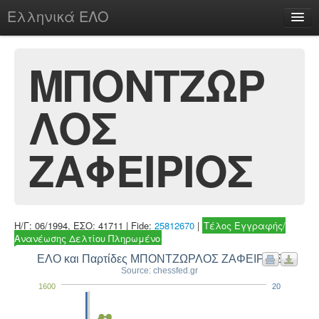
Ελληνικά ΕΛΟ
Περί
ΜΠΟΝΤΖΩΡ
ΛΟΣ
chesstu.be @ discord
Login
ΖΑΦΕΙΡΙΟΣ
Η/Γ: 06/1994, ΕΣΟ: 41711 | Fide:
25812670
|
Τέλος Εγγραφής/
Ανανέωσης Δελτίου Πληρωμένο
ΕΛΟ και Παρτίδες ΜΠΟΝΤΖΩΡΛΟΣ ΖΑΦΕΙΡΙΟΣ
Source: chessfed.gr
1600
20