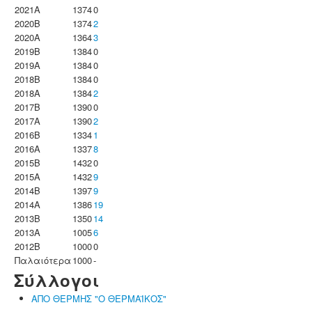
2021A
1374
0
2020B
1374
2
2020A
1364
3
2019B
1384
0
2019A
1384
0
2018B
1384
0
2018A
1384
2
2017B
1390
0
2017A
1390
2
2016B
1334
1
2016A
1337
8
2015B
1432
0
2015A
1432
9
2014B
1397
9
2014A
1386
19
2013B
1350
14
2013A
1005
6
2012B
1000
0
Παλαιότερα
1000
-
Σύλλογοι
ΑΠΟ ΘΕΡΜΗΣ "Ο ΘΕΡΜΑΪΚΟΣ"