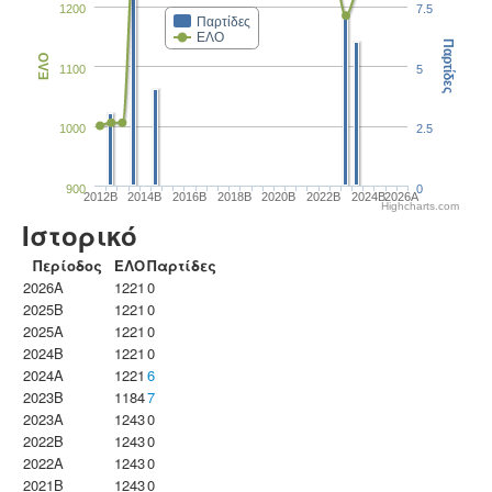
1200
7.5
Παρτίδες
ΕΛΟ
Παρτίδες
ΕΛΟ
1100
5
1000
2.5
900
0
2012B
2014B
2016B
2018B
2020B
2022B
2024B
2026A
Highcharts.com
Ιστορικό
Περίοδος
ΕΛΟ
Παρτίδες
2026A
1221
0
2025B
1221
0
2025A
1221
0
2024B
1221
0
2024A
1221
6
2023B
1184
7
2023Α
1243
0
2022B
1243
0
2022A
1243
0
2021B
1243
0