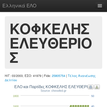
Ελληνικά ΕΛΟ
Περί
ΚΟΦΚΕΛΗΣ
ΕΛΕΥΘΕΡΙΟ
chesstu.be @ discord
Login
Σ
Η/Γ: 03/2003, ΕΣΟ: 41979 | Fide:
25805754
|
Τέλος Ανανέωσης
Δελτίου
ΕΛΟ και Παρτίδες ΚΟΦΚΕΛΗΣ ΕΛΕΥΘΕΡΙΟΣ
Source: chessfed.gr
1800
50
1600
40