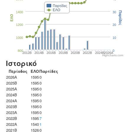
Παρτίδες
ΕΛΟ
1400
30
Παρτίδες
ΕΛΟ
1200
20
1000
10
800
0
2012B
2014B
2016B
2018B
2020B
2022B
2024B
2026A
Highcharts.com
Ιστορικό
Περίοδος
ΕΛΟ
Παρτίδες
2026A
1595
0
2025B
1595
0
2025A
1595
0
2024B
1595
0
2024A
1595
0
2023B
1595
0
2023Α
1595
0
2022B
1595
7
2022A
1540
1
2021B
1526
0