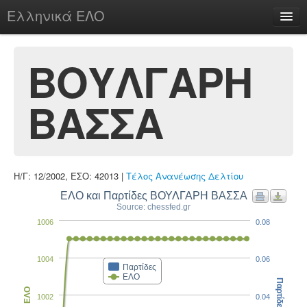
Ελληνικά ΕΛΟ
Περί
ΒΟΥΛΓΑΡΗ
ΒΑΣΣΑ
chesstu.be @ discord
Login
Η/Γ: 12/2002, ΕΣΟ: 42013 |
Τέλος Ανανέωσης Δελτίου
ΕΛΟ και Παρτίδες ΒΟΥΛΓΑΡΗ ΒΑΣΣΑ
Source: chessfed.gr
1006
0.08
1004
0.06
Παρτίδες
ΕΛΟ
Παρτίδες
ΕΛΟ
1002
0.04