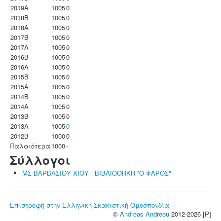
2019A
1005
0
2018B
1005
0
2018A
1005
0
2017B
1005
0
2017A
1005
0
2016B
1005
0
2016A
1005
0
2015B
1005
0
2015A
1005
0
2014B
1005
0
2014A
1005
0
2013B
1005
0
2013A
1005
0
2012B
1000
0
Παλαιότερα
1000
-
Σύλλογοι
ΜΣ ΒΑΡΒΑΣΙΟΥ ΧΙΟΥ - ΒΙΒΛΙΟΘΗΚΗ ''Ο ΦΑΡΟΣ"
Επιστροφή στην Ελληνική Σκακιστική Ομοσπονδία
©
Andreas Andreou
2012-2026 [P]