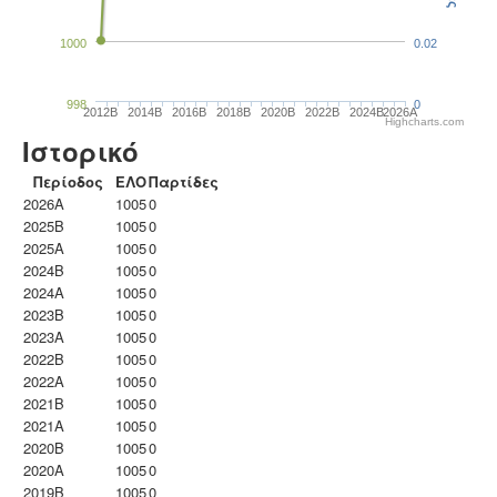
1000
0.02
998
0
2012B
2014B
2016B
2018B
2020B
2022B
2024B
2026A
Highcharts.com
Ιστορικό
Περίοδος
ΕΛΟ
Παρτίδες
2026A
1005
0
2025B
1005
0
2025A
1005
0
2024B
1005
0
2024A
1005
0
2023B
1005
0
2023Α
1005
0
2022B
1005
0
2022A
1005
0
2021B
1005
0
2021A
1005
0
2020B
1005
0
2020A
1005
0
2019B
1005
0