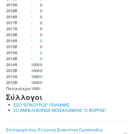
2019A
-
0
2018B
-
0
2018A
-
0
2017B
-
0
2017A
-
0
2016B
-
0
2016A
-
0
2015B
-
0
2015A
-
0
2014B
-
0
2014A
1000
0
2013B
1000
0
2013A
1000
0
2012B
1000
0
Παλαιότερα
1000
-
Σύλλογοι
ΕΣΟ "ΕΠΙΚΟΥΡΟΣ" ΠΟΛΙΧΝΗΣ
ΣΟ ΑΜΠΕΛΟΚΗΠΩΝ ΘΕΣΣΑΛΟΝΙΚΗΣ "Ο ΒΟΡΡΑΣ"
Επιστροφή στην Ελληνική Σκακιστική Ομοσπονδία