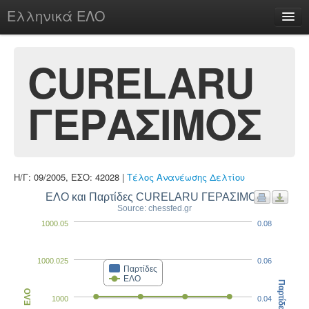
Ελληνικά ΕΛΟ
Περί
CURELARU
ΓΕΡΑΣΙΜΟΣ
chesstu.be @ discord
Login
Η/Γ: 09/2005, ΕΣΟ: 42028 |
Τέλος Ανανέωσης Δελτίου
ΕΛΟ και Παρτίδες CURELARU ΓΕΡΑΣΙΜΟΣ
Source: chessfed.gr
1000.05
0.08
1000.025
0.06
Παρτίδες
ΕΛΟ
Παρτίδες
ΕΛΟ
1000
0.04