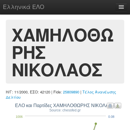
Ελληνικά ΕΛΟ
Περί
ΧΑΜΗΛΟΘΩ
ΡΗΣ
chesstu.be @ discord
Login
ΝΙΚΟΛΑΟΣ
Η/Γ: 11/2000, ΕΣΟ: 42120 | Fide:
25809890
|
Τέλος Ανανέωσης
Δελτίου
ΕΛΟ και Παρτίδες ΧΑΜΗΛΟΘΩΡΗΣ ΝΙΚΟΛΑΟΣ
Source: chessfed.gr
1006
0.08